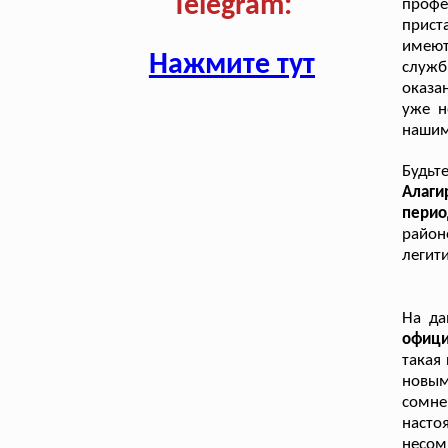
Telegram:
профе
прист
имеют
Нажмите тут
служб
оказа
уже н
нашим
Будьт
Алаги
пери
район
легит
На д
офиц
такая
новым
сомне
насто
несом