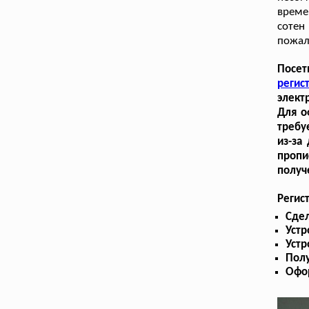
време
сотен
пожал
Посет
реги
элект
Для о
требу
из-за
пропи
получ
Регис
Сдел
Устр
Устр
Пол
Офо