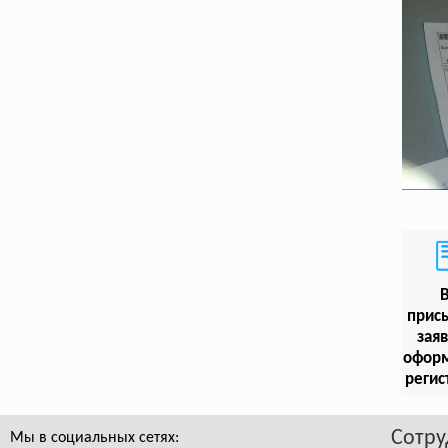
прис
заяв
офор
регис
Сотру
Мы в социальных сетях: