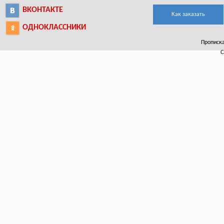
ВКОНТАКТЕ
Как заказать
ОДНОКЛАССНИКИ
Прописка 
С