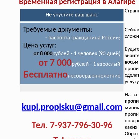
Временная регистрация в Алагире
Стран
Не упустите ваш шанс
Требуемые документы:
Сейча
сложн
- паспорта гражданина России;
Цена услуг:
Будьт
от 8 000
рублей - 1 человек (90 дней)
знай
от 7 000
восьм
рублей - 1 взрослый
пропи
Бесплатно
сдела
несовершеннолетние
услугу
На се
проп
kupi.propisku@gmail.com
мини
пропи
повер
Тел. 7-937-796-30-96
каких
Обрат